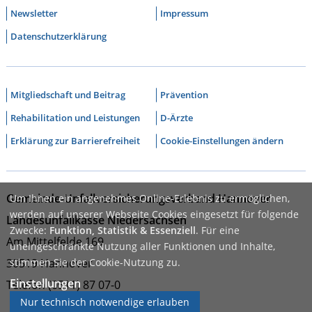
Newsletter
Impressum
Datenschutzerklärung
Mitgliedschaft und Beitrag
Prävention
Rehabilitation und Leistungen
D-Ärzte
Erklärung zur Barrierefreiheit
Cookie-Einstellungen ändern
Gemeinde-Unfallversicherungsverband Hannover
Um Ihnen ein angenehmes Online-Erlebnis zu ermöglichen,
werden auf unserer Webseite Cookies eingesetzt für folgende
Landesunfallkasse Niedersachsen
Zwecke:
Funktion, Statistik & Essenziell
. Für eine
Am Mittelfelde 169
uneingeschränkte Nutzung aller Funktionen und Inhalte,
30519 Hannover
stimmen Sie der Cookie-Nutzung zu.
Einstellungen
Telefon (0511) 87 07-0
Nur technisch notwendige erlauben