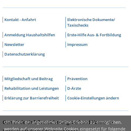
Kontakt - Anfahrt
Elektronische Dokumente/
Taxischecks
Anmeldung Haushaltshilfen
Erste-Hilfe Aus- & Fortbildung
Newsletter
Impressum
Datenschutzerklärung
Mitgliedschaft und Beitrag
Prävention
Rehabilitation und Leistungen
D-Ärzte
Erklärung zur Barrierefreiheit
Cookie-Einstellungen ändern
Gemeinde-Unfallversicherungsverband Hannover
Um Ihnen ein angenehmes Online-Erlebnis zu ermöglichen,
werden auf unserer Webseite Cookies eingesetzt für folgende