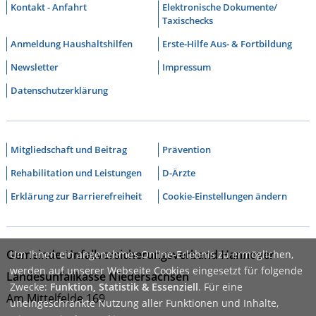
Kontakt - Anfahrt
Elektronische Dokumente/
Taxischecks
Anmeldung Haushaltshilfen
Erste-Hilfe Aus- & Fortbildung
Newsletter
Impressum
Datenschutzerklärung
Mitgliedschaft und Beitrag
Prävention
Rehabilitation und Leistungen
D-Ärzte
Erklärung zur Barrierefreiheit
Cookie-Einstellungen ändern
Gemeinde-Unfallversicherungsverband Hannover
Um Ihnen ein angenehmes Online-Erlebnis zu ermöglichen,
werden auf unserer Webseite Cookies eingesetzt für folgende
Landesunfallkasse Niedersachsen
Zwecke:
Funktion, Statistik & Essenziell
. Für eine
Am Mittelfelde 169
uneingeschränkte Nutzung aller Funktionen und Inhalte,