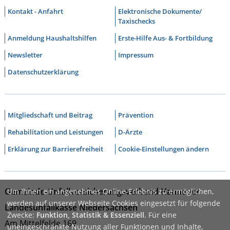
Kontakt - Anfahrt
Elektronische Dokumente/
Taxischecks
Anmeldung Haushaltshilfen
Erste-Hilfe Aus- & Fortbildung
Newsletter
Impressum
Datenschutzerklärung
Mitgliedschaft und Beitrag
Prävention
Rehabilitation und Leistungen
D-Ärzte
Erklärung zur Barrierefreiheit
Cookie-Einstellungen ändern
Gemeinde-Unfallversicherungsverband Hannover
Um Ihnen ein angenehmes Online-Erlebnis zu ermöglichen,
werden auf unserer Webseite Cookies eingesetzt für folgende
Landesunfallkasse Niedersachsen
Zwecke:
Funktion, Statistik & Essenziell
. Für eine
Am Mittelfelde 169
uneingeschränkte Nutzung aller Funktionen und Inhalte,