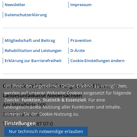
Newsletter
Impressum
Datenschutzerklärung
Mitgliedschaft und Beitrag
Prävention
Rehabilitation und Leistungen
D-Ärzte
Erklärung zur Barrierefreiheit
Cookie-Einstellungen ändern
Gemeinde-Unfallversicherungsverband Hannover
Um Ihnen ein angenehmes Online-Erlebnis zu ermöglichen,
werden auf unserer Webseite Cookies eingesetzt für folgende
Landesunfallkasse Niedersachsen
Zwecke:
Funktion, Statistik & Essenziell
. Für eine
Am Mittelfelde 169
uneingeschränkte Nutzung aller Funktionen und Inhalte,
30519 Hannover
stimmen Sie der Cookie-Nutzung zu.
Einstellungen
Telefon (0511) 87 07-0
Nur technisch notwendige erlauben