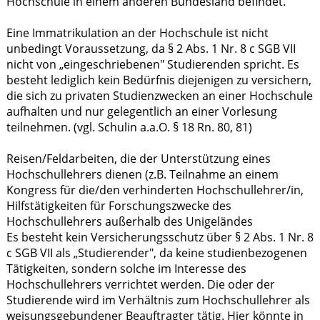
Hochschule in einem anderen Bundesland befindet.
Eine Immatrikulation an der Hochschule ist nicht
unbedingt Voraussetzung, da § 2 Abs. 1 Nr. 8 c SGB VII
nicht von „eingeschriebenen" Studierenden spricht. Es
besteht lediglich kein Bedürfnis diejenigen zu versichern,
die sich zu privaten Studienzwecken an einer Hochschule
aufhalten und nur gelegentlich an einer Vorlesung
teilnehmen. (vgl. Schulin a.a.O. § 18 Rn. 80, 81)
Reisen/Feldarbeiten, die der Unterstützung eines
Hochschullehrers dienen (z.B. Teilnahme an einem
Kongress für die/den verhinderten Hochschullehrer/in,
Hilfstätigkeiten für Forschungszwecke des
Hochschullehrers außerhalb des Unigeländes
Es besteht kein Versicherungsschutz über § 2 Abs. 1 Nr. 8
c SGB VII als „Studierender", da keine studienbezogenen
Tätigkeiten, sondern solche im Interesse des
Hochschullehrers verrichtet werden. Die oder der
Studierende wird im Verhältnis zum Hochschullehrer als
weisungsgebundener Beauftragter tätig. Hier könnte in