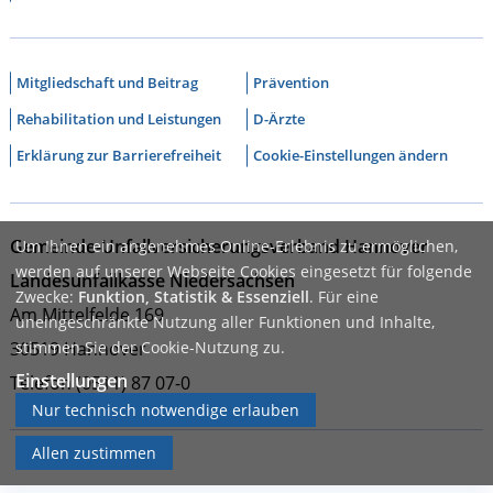
Mitgliedschaft und Beitrag
Prävention
Rehabilitation und Leistungen
D-Ärzte
Erklärung zur Barrierefreiheit
Cookie-Einstellungen ändern
Gemeinde-Unfallversicherungsverband Hannover
Um Ihnen ein angenehmes Online-Erlebnis zu ermöglichen,
werden auf unserer Webseite Cookies eingesetzt für folgende
Landesunfallkasse Niedersachsen
Zwecke:
Funktion, Statistik & Essenziell
. Für eine
Am Mittelfelde 169
uneingeschränkte Nutzung aller Funktionen und Inhalte,
30519 Hannover
stimmen Sie der Cookie-Nutzung zu.
Einstellungen
Telefon (0511) 87 07-0
Nur technisch notwendige erlauben
Allen zustimmen