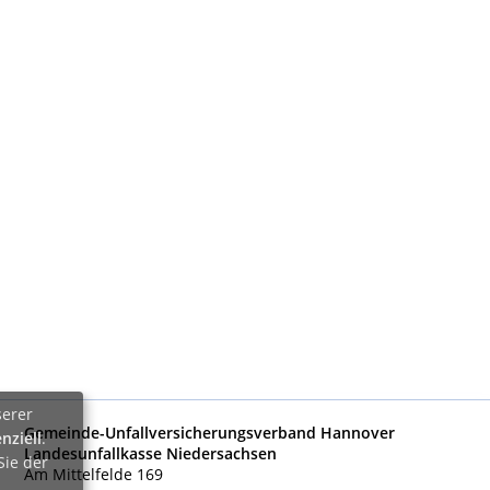
serer
Gemeinde-Unfallversicherungsverband Hannover
nziell
.
Landesunfallkasse Niedersachsen
Sie der
Am Mittelfelde 169