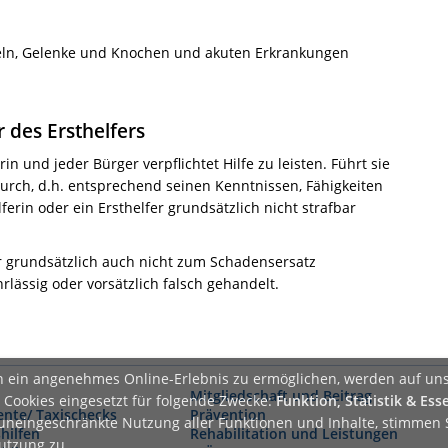
ln, Gelenke und Knochen und akuten Erkrankungen
r des Ersthelfers
rin und jeder Bürger verpflichtet Hilfe zu leisten. Führt sie
 durch, d.h. entsprechend seinen Kenntnissen, Fähigkeiten
erin oder ein Ersthelfer grundsätzlich nicht strafbar
fer grundsätzlich auch nicht zum Schadensersatz
lässig oder vorsätzlich falsch gehandelt.
 ein angenehmes Online-Erlebnis zu ermöglichen, werden auf un
Mitgliedschaft und Beitrag
 Cookies eingesetzt für folgende Zwecke:
Funktion, Statistik & Esse
nte/ Taxischecks
Prävention
 uneingeschränkte Nutzung aller Funktionen und Inhalte, stimmen 
hilfen
Rehabilitation und Leistungen
utzung zu.