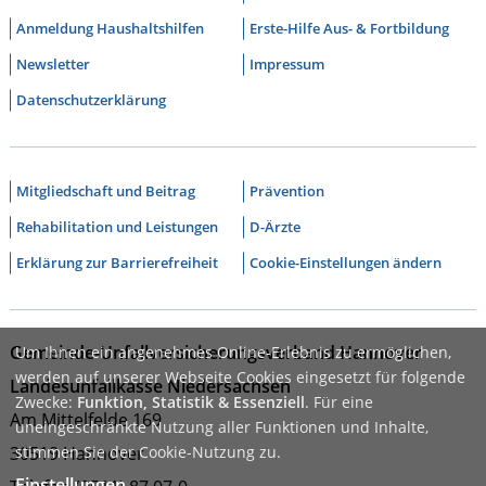
Anmeldung Haushaltshilfen
Erste-Hilfe Aus- & Fortbildung
Newsletter
Impressum
Datenschutzerklärung
Mitgliedschaft und Beitrag
Prävention
Rehabilitation und Leistungen
D-Ärzte
Erklärung zur Barrierefreiheit
Cookie-Einstellungen ändern
Gemeinde-Unfallversicherungsverband Hannover
Um Ihnen ein angenehmes Online-Erlebnis zu ermöglichen,
werden auf unserer Webseite Cookies eingesetzt für folgende
Landesunfallkasse Niedersachsen
Zwecke:
Funktion, Statistik & Essenziell
. Für eine
Am Mittelfelde 169
uneingeschränkte Nutzung aller Funktionen und Inhalte,
30519 Hannover
stimmen Sie der Cookie-Nutzung zu.
Einstellungen