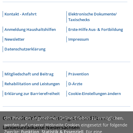
Kontakt - Anfahrt
Elektronische Dokumente/
Taxischecks
Anmeldung Haushaltshilfen
Erste-Hilfe Aus- & Fortbildung
Newsletter
Impressum
Datenschutzerklärung
Mitgliedschaft und Beitrag
Prävention
Rehabilitation und Leistungen
D-Ärzte
Erklärung zur Barrierefreiheit
Cookie-Einstellungen ändern
Gemeinde-Unfallversicherungsverband Hannover
Um Ihnen ein angenehmes Online-Erlebnis zu ermöglichen,
werden auf unserer Webseite Cookies eingesetzt für folgende
Landesunfallkasse Niedersachsen
Zwecke:
Funktion, Statistik & Essenziell
. Für eine