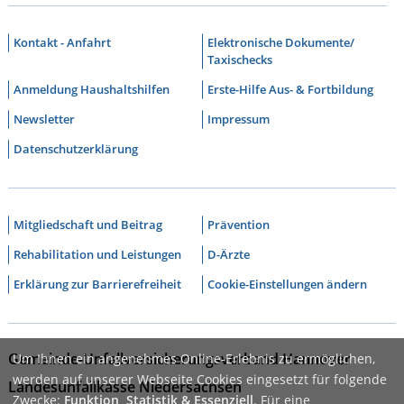
Kontakt - Anfahrt
Elektronische Dokumente/
Taxischecks
Anmeldung Haushaltshilfen
Erste-Hilfe Aus- & Fortbildung
Newsletter
Impressum
Datenschutzerklärung
Mitgliedschaft und Beitrag
Prävention
Rehabilitation und Leistungen
D-Ärzte
Erklärung zur Barrierefreiheit
Cookie-Einstellungen ändern
Gemeinde-Unfallversicherungsverband Hannover
Um Ihnen ein angenehmes Online-Erlebnis zu ermöglichen,
werden auf unserer Webseite Cookies eingesetzt für folgende
Landesunfallkasse Niedersachsen
Zwecke:
Funktion, Statistik & Essenziell
. Für eine